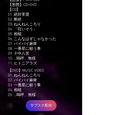
‪【品番】PIMS-006
‪【形態】CD+DVD
​【CD】
01. 絶対零度
02. 断絶
03. ねんねんころり
04. 「狂いそう」
05. 相槌
06. こんなはずじゃなかった
07. バイバイ麻痺
08. 一番星に願う事
09. 十中八苦
10. …嗚呼、無様
11. ヒトニアラズ
【DVD】MUSIC VIDEO
01. ねんねんころり
02. バイバイ麻痺
03. 一番星に願う事
04. 相槌
05. …嗚呼、無様
サブスク配信