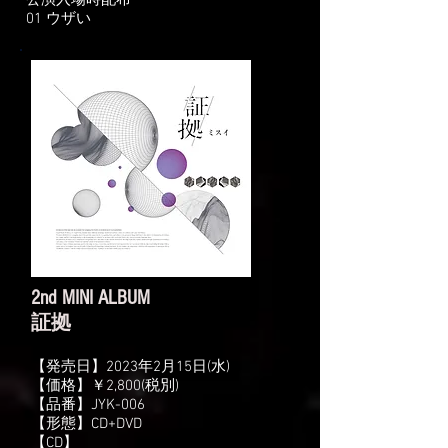
公演入場時配布
01 ウザい
2nd MINI ALBUM
​証拠
【発売日】2023年2月15日‬(水)
‪【価格】￥2,800(税別)
‪【品番】JYK-006
‪【形態】CD+DVD
​【CD】