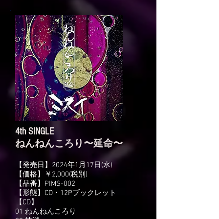
4th SINGLE
​ねんねんころり〜延命〜
【発売日】2024年1月17日‬(水)
‪【価格】￥2,000(税別)
‪【品番】PIMS-002
‪【形態】CD・12Pブックレット
​【CD】
01 ねんねんころり