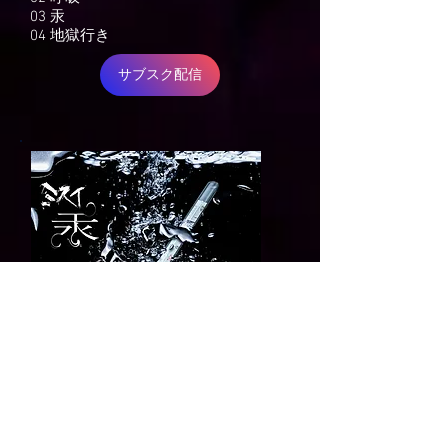
03 汞
04 地獄行き
サブスク配信
​3rd SINGLE
​汞