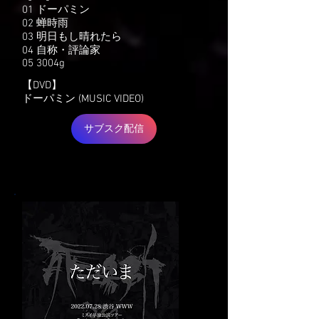
01 ドーパミン
02 蝉時雨
03 明日もし晴れたら
04 自称・評論家
05 3004g
【DVD】
ドーパミン (MUSIC VIDEO)
サブスク配信