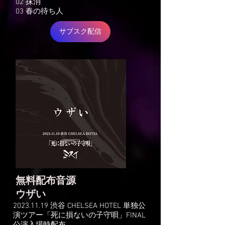
02 抹消
03 春の待ち人
サブスク配信
無料配布音源
​ウザい
2023.11.19
渋谷 CHELSEA HOTEL 単独公
演ツアー「死に損ないの子守唄」FINAL