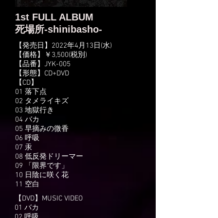
1st FULL ALBUM
​死場所-shinibasho-
【発売日】2022年4月13日‬(水)
‪【価格】￥3,500(税別)
‪【品番】JYK-005
‪【形態】CD+DVD
​【CD】
01 落下点
02 タメライキズ
03 地獄行き
04 バカ
05 早摘みの微香
06 呼吸
07 汞
08 低反発ドリーマー
09 「限界です」
10 日陰に咲く花
11 空白
【DVD】MUSIC VIDEO
01 バカ
02 呼吸