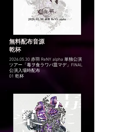
無料配布音源
​乾杯
2026.05.30
赤羽 ReNY alpha 単独公演
ツアー「毒ヲ食ラワバ皿マデ」FINAL
公演入場時配布
01 乾杯