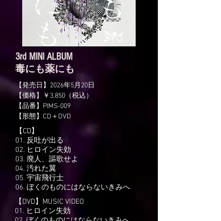
3rd MINI ALBUM
​毒にも薬にも
【発売日】2026年5月20日
【価格】￥3,850（税込）
【品番】PIMS-009
【形態】CD＋DVD
【CD】
01. 反吐が出る
02. ヒロイン失効
03. 廃人、謳歌せよ
04. 汚れた翼
05. 宇宙飛行士
06. ぼくのものにはならないきみへ
【DVD】MUSIC VIDEO
01. ヒロイン失効
02. ぼくのものにはならないきみへ