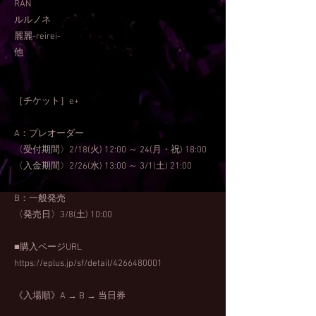
RAN
ルルノネ
麗麗-reirei-
他
［チケット］e+
A：プレオーダー
〈受付期間〉2/18(火) 12:00 ～ 24(月・祝) 18:00
〈入金期間〉2/26(水) 13:00 ～ 3/1(土) 21:00
B：一般発売
〈発売日〉3/8(土) 10:00
■購入ページURL
https://eplus.jp/sf/detail/4266480001
《入場順》A → B → 当日券