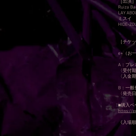
［出演
Ruiza Ba
LAY ABO
ミスイ
HIDE-ZOU
［チケ
e+（お
A：プレ
〈受付期間〉
〈入金期間〉
B：一般
〈発売日〉6
■購入ペ
https://
《入場順》