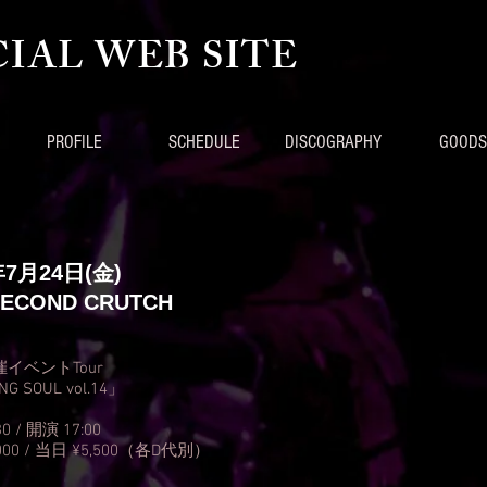
CIAL WEB SITE
PROFILE
SCHEDULE
DISCOGRAPHY
GOODS
年7月24
日(金
)
SECOND CRUTCH
主催イベントTour
G SOUL vol.14」
0 / 開演 17:00
000 / 当日 ¥5,500（各D代別）