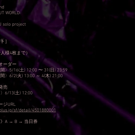
］
nd
UT WORLD
 solo project
ット］
一人様4枚まで）
オーダー
5/16(土) 12:00 〜 31(日) 23:59
6/2(火) 13:00 ～ 4(木) 21:00
発売
/13(土) 12:00
ージURL
eplus.jp/sf/detail/4501880001
A → B → 当日券