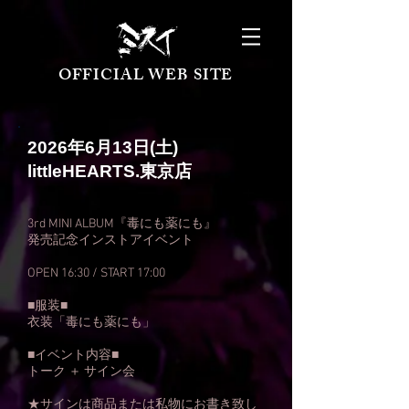
OFFICIAL WEB SITE
2026年6月13
日(土
)
littleHEARTS.東京店
3rd MINI ALBUM『毒にも薬にも』
発売記念インストアイベント
OPEN 16:30 / START 17:00
■服装■
衣装「毒にも薬にも」
■イベント内容■
トーク ＋ サイン会
★サインは商品または私物にお書き致し