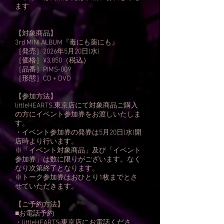
ます
【対象商品】
3rd MINI ALBUM『毒にも薬にも』
［発売］2026年5月20日(水)
［価格］¥3,850（税込）
［品番］PIMS-009
［形態］CD + DVD
【参加方法】
littleHEARTS.東京店にて対象商品ご購入
の方にイベント参加券をお渡しいたしま
す。
・イベント参加券の発券は5月20日(水)開
店時より行います。
※「イベント対象商品」及び「イベント
参加券」は数に限りがございます。なく
なり次第終了となります。
※トーク参加券はおひとり1枚までとさ
せていただきます。
【ご予約方法】
■お電話予約
・littleHEARTS.東京店にお電話くださ