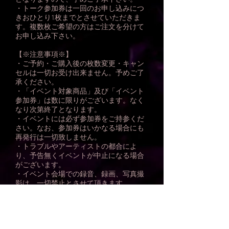
・トーク参加券は一回のお申し込みにつ
きおひとり1枚までとさせていただきま
す。複数枚ご希望の方はご注文を分けて
お申し込み下さい。
【※注意事項※】
・ご予約・ご購入後の枚数変更・キャン
セルは一切お受け出来ません。予めご了
承ください。
・「イベント対象商品」及び「イベント
参加券」は数に限りがございます。なく
なり次第終了となります。
・イベントには必ず参加券をご持参くだ
さい。なお、参加券はいかなる場合にも
再発行は一切致しません。
・トラブルやアーティストの都合によ
り、予告無くイベントが中止になる場合
がございます。
・イベント会場での録音、録画、写真撮
影は、一切禁止とさせて頂きます。
・イベント会場内外で発生した事故・盗
難等には主催者・会場・出演者は一切責
任を負いません。貴重品は各自で管理し
てください。