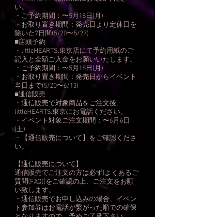
い。
・ご予約期間：〜5月18日(月)
・お取り置き期間：発売日より定休日を
除いた7日間(5/20〜5/27)
■店頭予約
・littleHEARTS.東京店にて予約用紙のご
記入と全額ご入金をお願いいたします。
・ご予約期間：〜5月18日(月)
・お取り置き期間：発売日からイベント
当日まで(5/20〜6/13)
■通信販売
・通信販売で対象商品をご注文後、
littleHEARTS.東京にお電話ください。
・イベント対象ご注文期間：〜6月6日
(土)
・【通信販売について】をご確認くださ
い。
【通信販売について】
通信販売でご注文の方は必ず[よくあるご
質問(FAQ)]をご確認の上、ご注文をお願
い致します。
・通信販売でお申し込みの場合、イベン
ト参加券はお電話が繋がった順での確保
となりますので、予めご了承下さい。